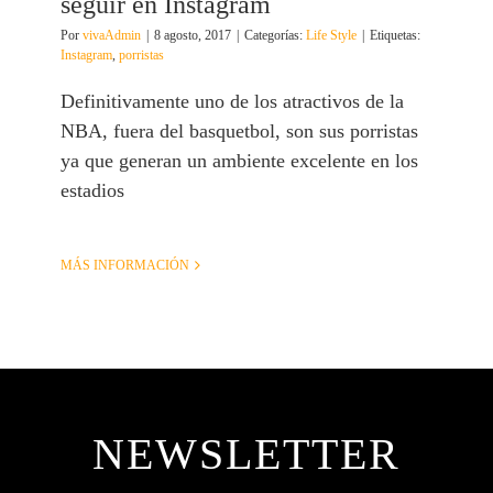
seguir en Instagram
Por
vivaAdmin
|
8 agosto, 2017
|
Categorías:
Life Style
|
Etiquetas:
Instagram
,
porristas
Definitivamente uno de los atractivos de la
NBA, fuera del basquetbol, son sus porristas
ya que generan un ambiente excelente en los
estadios
MÁS INFORMACIÓN
NEWSLETTER