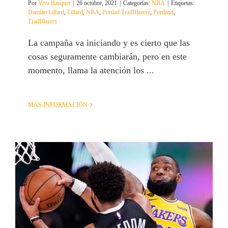
Por
Viva Basquet
|
26 octubre, 2021
|
Categorías:
NBA
|
Etiquetas:
Damian Lillard
,
Lillard
,
NBA
,
Portlad TrailBlazers
,
Portland
,
TrailBlazers
La campaña va iniciando y es cierto que las
cosas seguramente cambiarán, pero en este
momento, llama la atención los ...
MÁS INFORMACIÓN