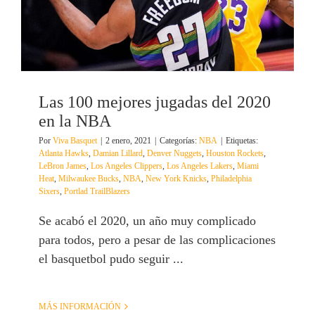
Las 100 mejores jugadas del 2020
en la NBA
Por
Viva Basquet
|
2 enero, 2021
|
Categorías:
NBA
|
Etiquetas:
Atlanta Hawks
,
Damian Lillard
,
Denver Nuggets
,
Houston Rockets
,
LeBron James
,
Los Angeles Clippers
,
Los Angeles Lakers
,
Miami
Heat
,
Milwaukee Bucks
,
NBA
,
New York Knicks
,
Philadelphia
Sixers
,
Portlad TrailBlazers
Se acabó el 2020, un año muy complicado
para todos, pero a pesar de las complicaciones
el basquetbol pudo seguir ...
MÁS INFORMACIÓN