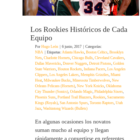
Los Rookies Históricos de Cada
Equipo
Por
Hugo León
|
6 junio, 2017
|
Categorías:
NBA
|
Etiquetas:
Atlanta Hawks
,
Boston Celtics
,
Brooklyn
Nets
,
Charlotte Hornets
,
Chicago Bulls
,
Cleveland Cavaliers
,
Dallas Mavericks
,
Denver Nuggets
,
Detroit Pistons
,
Golden
State Warriors
,
Houton Rockets
,
Indiana Pacers
,
Los Angeles
Clippers
,
Los Angeles Lakers
,
Memphis Grizzlies
,
Miami
Heat
,
Milwaukee Bucks
,
Minessota Timberwolves
,
New
Orleans Pelicans (Hornets)
,
New York Knicks
,
Oklahoma
City Thunder (Sonics)
,
Orlando Magic
,
Philadelphia Sixers
,
Phoenix Suns
,
Portland Trail Blazzers
,
Rookies
,
Sacramento
Kings (Royals)
,
San Antonio Spurs
,
Toronto Raptors
,
Utah
Jazz
,
Washintong Wizards (Bullets)
En algunas ocasiones los novatos
suman mucho al equipo y llegan
rápidamente a convertirse en referentes