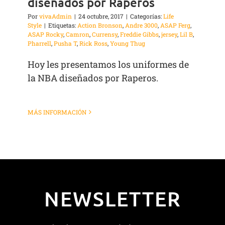
diseñados por Raperos
Por
vivaAdmin
|
24 octubre, 2017
|
Categorías:
Life
Style
|
Etiquetas:
Action Bronson
,
Andre 3000
,
ASAP Ferg
,
ASAP Rocky
,
Camron
,
Currensy
,
Freddie Gibbs
,
jersey
,
Lil B
,
Pharrell
,
Pusha T
,
Rick Ross
,
Young Thug
Hoy les presentamos los uniformes de
la NBA diseñados por Raperos.
MÁS INFORMACIÓN
NEWSLETTER