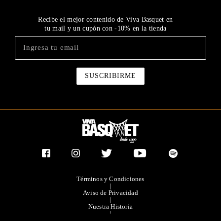
Recibe el mejor contenido de Viva Basquet en
tu mail y un cupón con -10% en la tienda
Términos y Condiciones
|
Aviso de Privacidad
|
Nuestra Historia
|
Contacto Directo