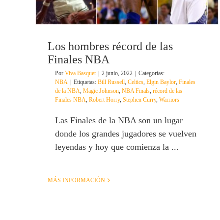
Los hombres récord de las
Finales NBA
Por
Viva Basquet
|
2 junio, 2022
|
Categorías:
NBA
|
Etiquetas:
Bill Russell
,
Celtics
,
Elgin Baylor
,
Finales
de la NBA
,
Magic Johnson
,
NBA Finals
,
récord de las
Finales NBA
,
Robert Horry
,
Stephen Curry
,
Warriors
Las Finales de la NBA son un lugar
donde los grandes jugadores se vuelven
leyendas y hoy que comienza la ...
MÁS INFORMACIÓN