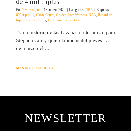
de 4 mil triples
Por
Viva Basquet
|
13 marzo, 2025
|
Categorías:
NBA
|
Etiquetas:
000 triples
,
4
,
Chase Center
,
Golden State Warriors
,
NBA
,
Record de
triples
,
Stephen Curry
,
three point record
,
triples
Es un histórico y las hazañas no terminan para
Stephen Curry quien la noche del jueves 13
de marzo del ...
MÁS INFORMACIÓN
NEWSLETTER