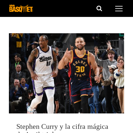
Saltar
al
contenido
Stephen Curry y la cifra mágica