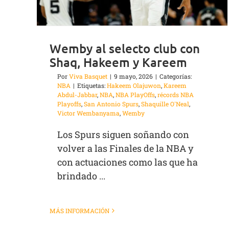
Wemby al selecto club con
Shaq, Hakeem y Kareem
Por
Viva Basquet
|
9 mayo, 2026
|
Categorías:
NBA
|
Etiquetas:
Hakeem Olajuwon
,
Kareem
Abdul-Jabbar
,
NBA
,
NBA PlayOffs
,
récords NBA
Playoffs
,
San Antonio Spurs
,
Shaquille O'Neal
,
Victor Wembanyama
,
Wemby
Los Spurs siguen soñando con
volver a las Finales de la NBA y
con actuaciones como las que ha
brindado ...
MÁS INFORMACIÓN