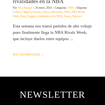
rivalidades en la NBA
Por
Viva Basquet
|
24 enero, 2023
|
Categorías:
NBA
|
Etiquetas:
Celtics
,
Clippers
,
Knicks
,
Lakers
,
Mavericks
,
NBA
,
NBA Rivals
Week
,
Nets
,
Nuggets
,
rivalidades en la NBA
,
Sixers
,
Warriors
Esta semana nos traerá partidos de alto voltaje
pues finalmente llega la NBA Rivals Week,
que incluye duelos entre equipos ...
MÁS INFORMACIÓN
NEWSLETTER