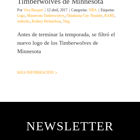
Timberwolves de Minnesota
Por
Viva Basquet
|
12 abril, 2017
|
Categorías:
NBA
|
Etiquetas:
Logo
,
Minnesota Timberwolves
,
Oklahoma City Thunder
,
RARE
,
rediseño
,
Rodney Richardson
,
Slug
Antes de terminar la temporada, se filtró el
nuevo logo de los Timberwolves de
Minnesota
MÁS INFORMACIÓN
NEWSLETTER