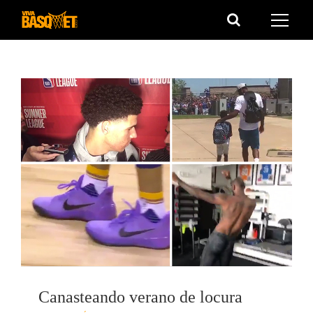
Saltar
al
contenido
Canasteando verano de locura