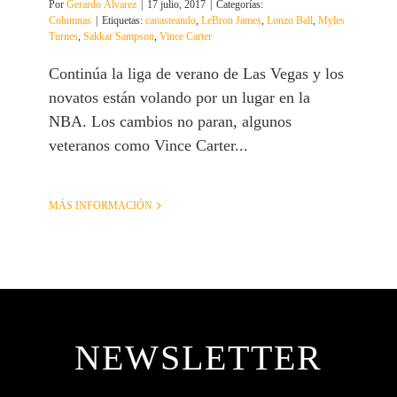
Por
Gerardo Álvarez
|
17 julio, 2017
|
Categorías:
Columnas
|
Etiquetas:
canasteando
,
LeBron James
,
Lonzo Ball
,
Myles
Turnes
,
Sakkar Sampson
,
Vince Carter
Continúa la liga de verano de Las Vegas y los
novatos están volando por un lugar en la
NBA. Los cambios no paran, algunos
veteranos como Vince Carter...
MÁS INFORMACIÓN
NEWSLETTER