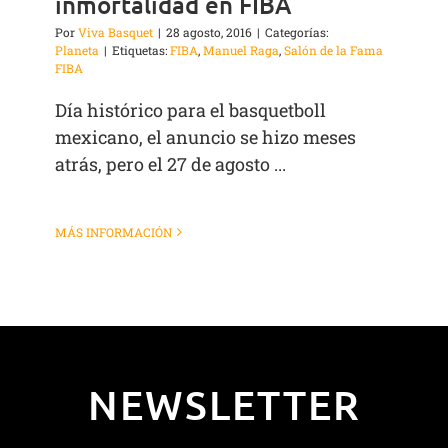
inmortalidad en FIBA
Por
Viva Basquet
|
28 agosto, 2016
|
Categorías:
Planeta
|
Etiquetas:
FIBA
,
Manuel Raga
,
Salón de la Fama
FIBA
Día histórico para el basquetboll
mexicano, el anuncio se hizo meses
atrás, pero el 27 de agosto ...
MÁS INFORMACIÓN
NEWSLETTER