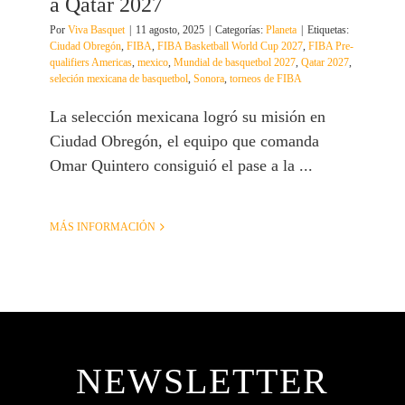
a Qatar 2027
Por
Viva Basquet
|
11 agosto, 2025
|
Categorías:
Planeta
|
Etiquetas:
Ciudad Obregón
,
FIBA
,
FIBA Basketball World Cup 2027
,
FIBA Pre-
qualifiers Americas
,
mexico
,
Mundial de basquetbol 2027
,
Qatar 2027
,
seleción mexicana de basquetbol
,
Sonora
,
torneos de FIBA
La selección mexicana logró su misión en
Ciudad Obregón, el equipo que comanda
Omar Quintero consiguió el pase a la ...
MÁS INFORMACIÓN
NEWSLETTER