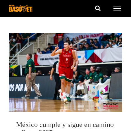
Saltar
al
contenido
México cumple y sigue en camino