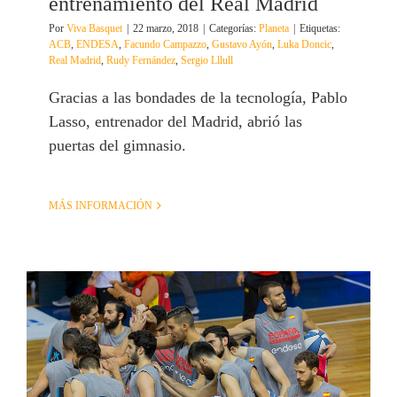
entrenamiento del Real Madrid
Por
Viva Basquet
|
22 marzo, 2018
|
Categorías:
Planeta
|
Etiquetas:
ACB
,
ENDESA
,
Facundo Campazzo
,
Gustavo Ayón
,
Luka Doncic
,
Real Madrid
,
Rudy Fernández
,
Sergio Lllull
Gracias a las bondades de la tecnología, Pablo
Lasso, entrenador del Madrid, abrió las
puertas del gimnasio.
MÁS INFORMACIÓN