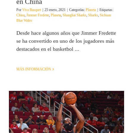
en China
Por
Viva Basquet
|
25 enero, 2021
|
Categorías:
Planeta
|
Etiquetas:
China
,
Jimmer Fredette
,
Planeta
,
Shanghai Sharks
,
Sharks
,
Sichuan
Blue Wales
Desde hace algunos años que Jimmer Fredette
se ha convertido en uno de los jugadores más
destacados en el basketbol ...
MÁS INFORMACIÓN