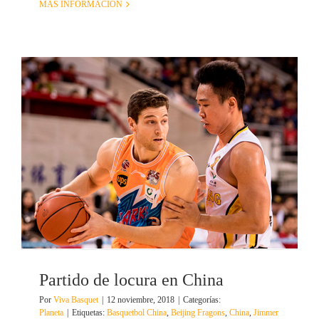
MÁS INFORMACIÓN
Partido de locura en China
Por
Viva Basquet
|
12 noviembre, 2018
|
Categorías:
Planeta
|
Etiquetas:
Basquetbol China
,
Beijing Fragons
,
China
,
Jimmer