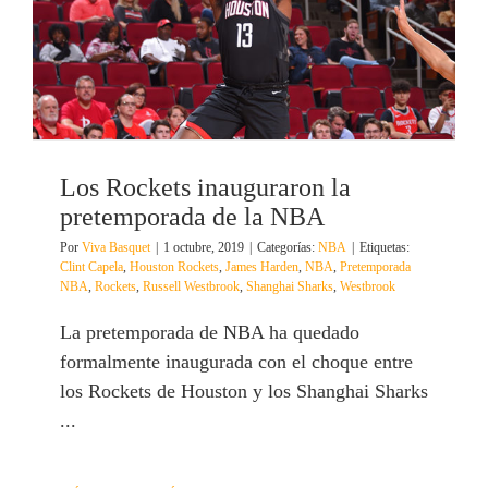
Los Rockets inauguraron la
pretemporada de la NBA
Por
Viva Basquet
|
1 octubre, 2019
|
Categorías:
NBA
|
Etiquetas:
Clint Capela
,
Houston Rockets
,
James Harden
,
NBA
,
Pretemporada
NBA
,
Rockets
,
Russell Westbrook
,
Shanghai Sharks
,
Westbrook
La pretemporada de NBA ha quedado
formalmente inaugurada con el choque entre
los Rockets de Houston y los Shanghai Sharks
...