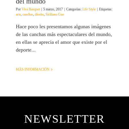
del mundo
Por
Viva Basquet
|
5 marzo, 2017
|
Categorías:
Life Style
|
Etiquetas:
arte
,
canchas
,
diseño
,
Siciliano Gue
Hace poco les presentamos algunas imágenes
de las canchas más espectaculares del mundo,
en ellas se aprecia el amor que existe por el
deporte...
MÁS INFORMACIÓN
NEWSLETTER