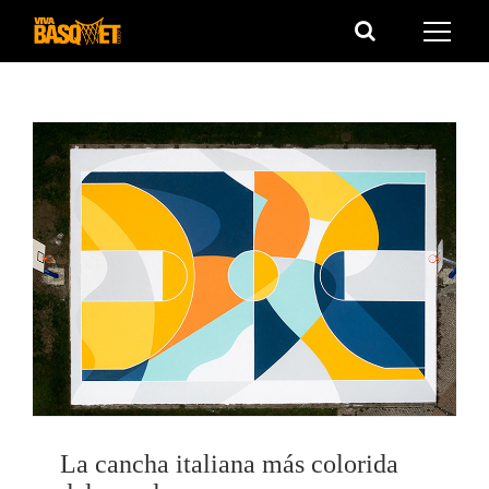
Saltar
al
contenido
La cancha italiana más colorida