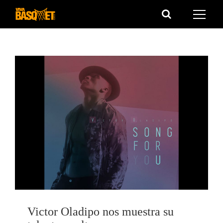
Saltar
al
contenido
Victor Oladipo nos muestra su