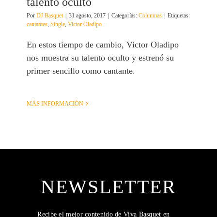
talento oculto
Por
DJ Basquet
|
31 agosto, 2017
|
Categorías:
Columnas
|
Etiquetas:
cantantes
,
Single
,
Victor Oladipo
En estos tiempo de cambio, Victor Oladipo
nos muestra su talento oculto y estrenó su
primer sencillo como cantante.
MÁS INFORMACIÓN
NEWSLETTER
Recibe el mejor contenido de Viva Basquet en