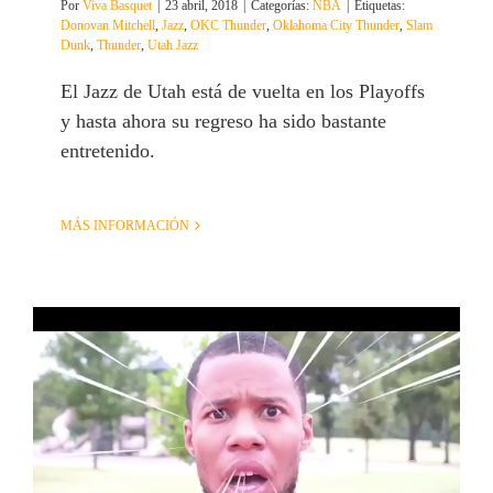
Por
Viva Basquet
|
23 abril, 2018
|
Categorías:
NBA
|
Etiquetas:
Donovan Mitchell
,
Jazz
,
OKC Thunder
,
Oklahoma City Thunder
,
Slam
Dunk
,
Thunder
,
Utah Jazz
El Jazz de Utah está de vuelta en los Playoffs
y hasta ahora su regreso ha sido bastante
entretenido.
MÁS INFORMACIÓN