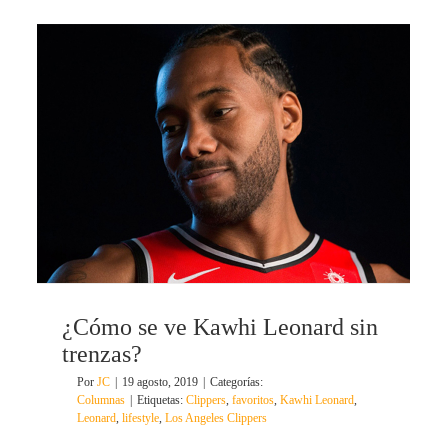
¿Cómo se ve Kawhi Leonard sin
trenzas?
Por
JC
|
19 agosto, 2019
|
Categorías:
Columnas
|
Etiquetas:
Clippers
,
favoritos
,
Kawhi Leonard
,
Leonard
,
lifestyle
,
Los Angeles Clippers