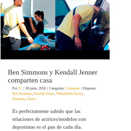
Ben Simmons y Kendall Jenner
comparten casa
Por
JC
|
30 junio, 2018
|
Categorías:
Columnas
|
Etiquetas:
Ben Simmons
,
Kendall Jenner
,
Philadelphia Sixers
,
Simmons
,
Sixers
Es perfectamente sabido que las
relaciones de actrices/modelos con
deportistas es el pan de cada día.