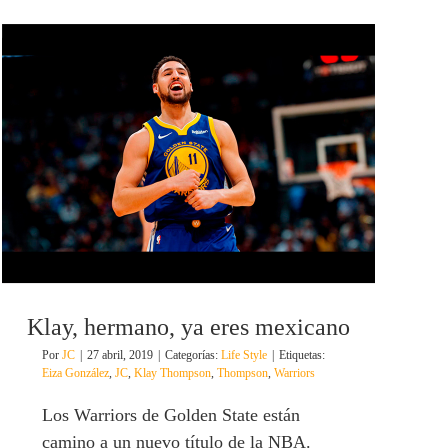
Klay, hermano, ya eres mexicano
Por
JC
|
27 abril, 2019
|
Categorías:
Life Style
|
Etiquetas:
Eiza González
,
JC
,
Klay Thompson
,
Thompson
,
Warriors
Los Warriors de Golden State están
camino a un nuevo título de la NBA.