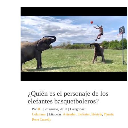
¿Quién es el personaje de los
elefantes basquetboleros?
Por
JC
|
26 agosto, 2019
|
Categorías:
Columnas
|
Etiquetas:
Animales
,
Elefantes
,
lifestyle
,
Planeta
,
Rene Casselly