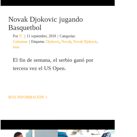
Novak Djokovic jugando
Basquetbol
Por
JC
|
11 septiembre, 2018
|
Categorías:
Columnas
|
Etiquetas:
Djokovic
,
Novak
,
Novak Djokovic
,
tenis
El fin de semana, el serbio ganó por
tercera vez el US Open.
MÁS INFORMACIÓN