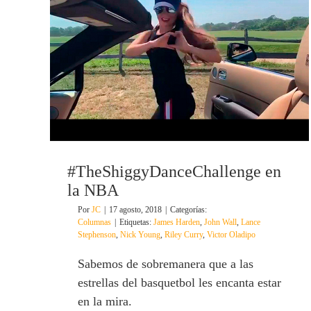
#TheShiggyDanceChallenge en
la NBA
Por
JC
|
17 agosto, 2018
|
Categorías:
Columnas
|
Etiquetas:
James Harden
,
John Wall
,
Lance
Stephenson
,
Nick Young
,
Riley Curry
,
Victor Oladipo
Sabemos de sobremanera que a las
estrellas del basquetbol les encanta estar
en la mira.