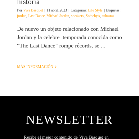
historia
Por
Viva Basquet
|
11 abril, 2023
|
Categorías:
Life Style
|
Etiquetas:
jordan
,
Last Dance
,
Michael Jordan
,
sneakers
,
Sotheby's
,
subastas
De nuevo un objeto relacionado con Michael
Jordan y la celebre temporada conocida como
“The Last Dance” rompe récords, se ...
MÁS INFORMACIÓN
NEWSLETTER
Recibe el mejor contenido de Viva Basquet en