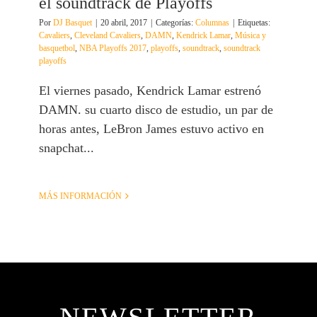
el soundtrack de Playoffs
Por
DJ Basquet
|
20 abril, 2017
|
Categorías:
Columnas
|
Etiquetas:
Cavaliers
,
Cleveland Cavaliers
,
DAMN
,
Kendrick Lamar
,
Música y
basquetbol
,
NBA Playoffs 2017
,
playoffs
,
soundtrack
,
soundtrack
playoffs
El viernes pasado, Kendrick Lamar estrenó
DAMN. su cuarto disco de estudio, un par de
horas antes, LeBron James estuvo activo en
snapchat...
MÁS INFORMACIÓN