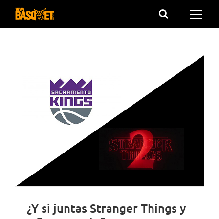
Saltar
al
contenido
¿Y si juntas Stranger Things y