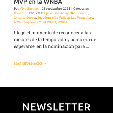
MVP en la WNBA
Por
Viva Basquet
|
23 septiembre, 2024
|
Categorías:
Femenil
|
Etiquetas:
A'ja Wilson
,
basquetbol femenil
,
Cynthia Cooper
,
Jugadora Más Valiosa
,
Las Vegas Aces
,
MVP
,
Temporada 2024 WNBA
,
WNBA
Llegó el momento de reconocer a las
mejores de la temporada y como era de
esperarse, en la nominación para ...
MÁS INFORMACIÓN
NEWSLETTER