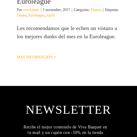
Euroleague
Por
vivaAdmin
|
1 noviembre, 2017
|
Categorías:
Planeta
|
Etiquetas:
Dunks
,
Euroleague
,
top10
Les recomendamos que le echen un vistazo a
los mejores dunks del mes en la Euroleague.
MÁS INFORMACIÓN
NEWSLETTER
Recibe el mejor contenido de Viva Basquet en
tu mail y un cupón con -10% en la tienda