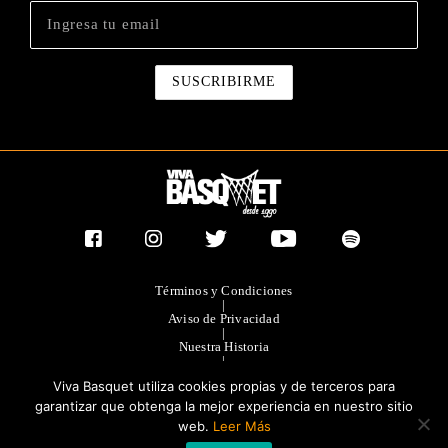
Términos y Condiciones
|
Aviso de Privacidad
|
Nuestra Historia
|
Contacto Directo
Viva Basquet utiliza cookies propias y de terceros para
|
Publicidad
garantizar que obtenga la mejor experiencia en nuestro sitio
web.
Leer Más
®TODOS LOS DERECHOS RESERVADOS 2023. GRUPO OLIMPIA