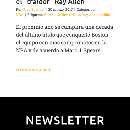
el “traidor” Ray Allen
Por
Viva Basquet
|
20 marzo, 2017
|
Categorías:
NBA
|
Etiquetas:
Boston Celtics
,
Celtics
,
Ray Allen
,
traidor
El próximo año se cumplirá una década
del último título que conquistó Boston,
el equipo con más campeonatos en la
NBA y de acuerdo a Marc J. Spears...
MÁS INFORMACIÓN
NEWSLETTER