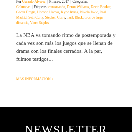
Por
Gerardo Álvarez
|
6 marzo, 2017
|
Categorías:
Columnas
|
Etiquetas:
canasteando
,
Deron Williams
,
Devin Booker
,
Goran Dragic
,
Horacio Llamas
,
Kyrie Irving
,
Nikola Jokic
,
Real
Madrid
,
Seth Curry
,
Stephen Curry
,
Tarik Black
,
tiros de larga
distancia
,
Vince Staples
La NBA va tomando ritmo de postemporada y
cada vez son más los juegos que se llenan de
drama con los finales cerrados. A la par,
fuimos testigos...
MÁS INFORMACIÓN
NEWSLETTER