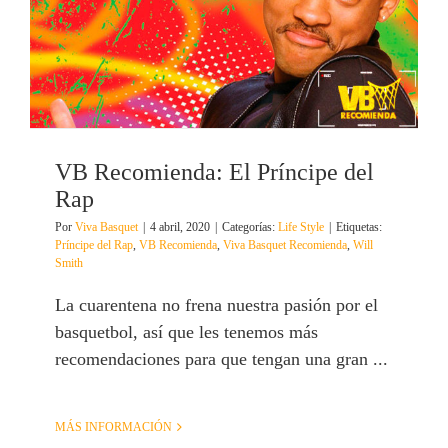
VB Recomienda: El Príncipe del
Rap
Por
Viva Basquet
|
4 abril, 2020
|
Categorías:
Life Style
|
Etiquetas:
Príncipe del Rap
,
VB Recomienda
,
Viva Basquet Recomienda
,
Will
Smith
La cuarentena no frena nuestra pasión por el
basquetbol, así que les tenemos más
recomendaciones para que tengan una gran ...
MÁS INFORMACIÓN