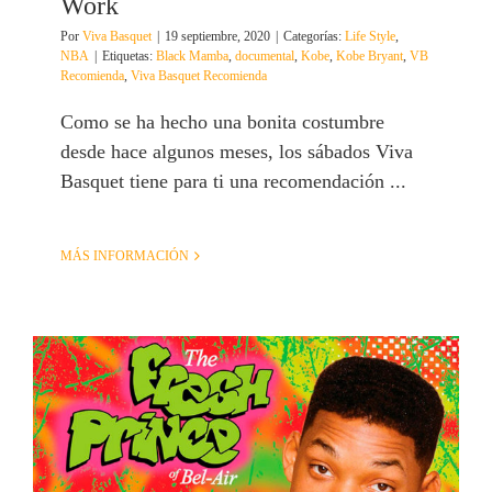
Work
Por
Viva Basquet
|
19 septiembre, 2020
|
Categorías:
Life Style
,
NBA
|
Etiquetas:
Black Mamba
,
documental
,
Kobe
,
Kobe Bryant
,
VB
Recomienda
,
Viva Basquet Recomienda
Como se ha hecho una bonita costumbre
desde hace algunos meses, los sábados Viva
Basquet tiene para ti una recomendación ...
MÁS INFORMACIÓN