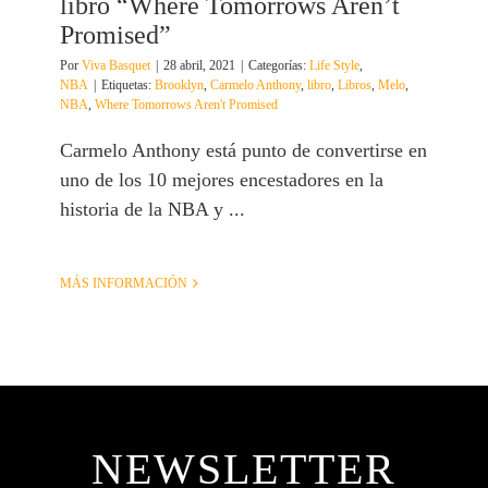
libro “Where Tomorrows Aren’t
Promised”
Por
Viva Basquet
|
28 abril, 2021
|
Categorías:
Life Style
,
NBA
|
Etiquetas:
Brooklyn
,
Carmelo Anthony
,
libro
,
Libros
,
Melo
,
NBA
,
Where Tomorrows Aren't Promised
Carmelo Anthony está punto de convertirse en
uno de los 10 mejores encestadores en la
historia de la NBA y ...
MÁS INFORMACIÓN
NEWSLETTER