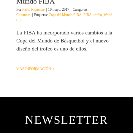
Mundo FIBA
Por
Pablo Riquelme
|
10 mayo, 2017
|
Categorías:
Columnas
|
Etiquetas:
Copa del Mundo FIBA
,
FIBA
,
trofeo
,
World
Cup
La FIBA ha incorporado varios cambios a la
Copa del Mundo de Básquetbol y el nuevo
diseño del trofeo es uno de ellos.
MÁS INFORMACIÓN
NEWSLETTER