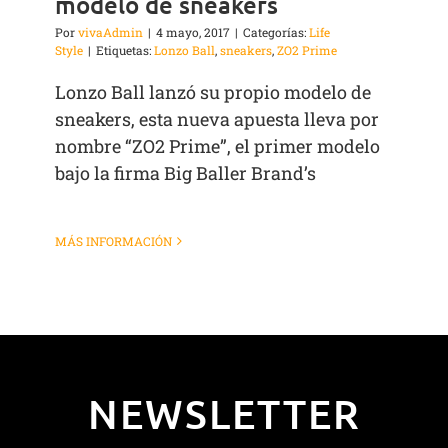
modelo de sneakers
Por
vivaAdmin
|
4 mayo, 2017
|
Categorías:
Life
Style
|
Etiquetas:
Lonzo Ball
,
sneakers
,
ZO2 Prime
Lonzo Ball lanzó su propio modelo de
sneakers, esta nueva apuesta lleva por
nombre “ZO2 Prime”, el primer modelo
bajo la firma Big Baller Brand’s
MÁS INFORMACIÓN
NEWSLETTER