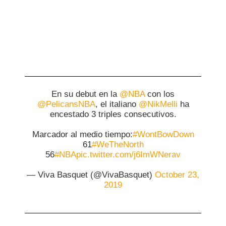
En su debut en la
@NBA
con los
@PelicansNBA
, el italiano
@NikMelli
ha
encestado 3 triples consecutivos.
Marcador al medio tiempo:
#WontBowDown
61
#WeTheNorth
56
#NBA
pic.twitter.com/j6ImWNerav
— Viva Basquet (@VivaBasquet)
October 23,
2019