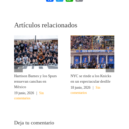
Link
Artículos relacionados
Harrison Barnes y los Spurs
NYC se rinde a los Knicks
T
renuevan canchas en
en un espectacular desfile
c
México
18 junio, 2026
|
Sin
1
comentarios
c
19 junio, 2026
|
Sin
comentarios
Deja tu comentario