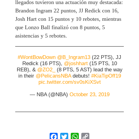
llegados tuvieron una actuación muy destacada:
Brandon Ingram 22 puntos, JJ Redick con 16,
Josh Hart con 15 puntos y 10 rebotes, mientras
que Lonzo Ball finalizó con 8 puntos, 5
asistencias y 5 rebotes.
#WontBowDown
@B_Ingram13
(22 PTS), JJ
Redick (16 PTS),
@joshhart
(15 PTS, 10
REB), &
@ZO2_
(8 PTS, 5 AST) lead the way
in their
@PelicansNBA
debuts!
#KiaTipOff19
pic.twitter.com/sv0sKiXSvt
— NBA (@NBA)
October 23, 2019
Facebook
Twitter
WhatsApp
Copy