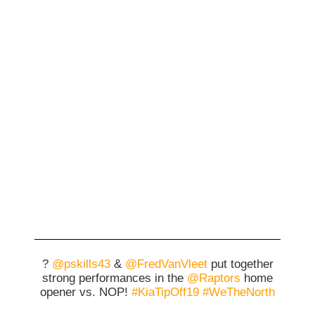
?
@pskills43
&
@FredVanVleet
put together
strong performances in the
@Raptors
home
opener vs. NOP!
#KiaTipOff19
#WeTheNorth