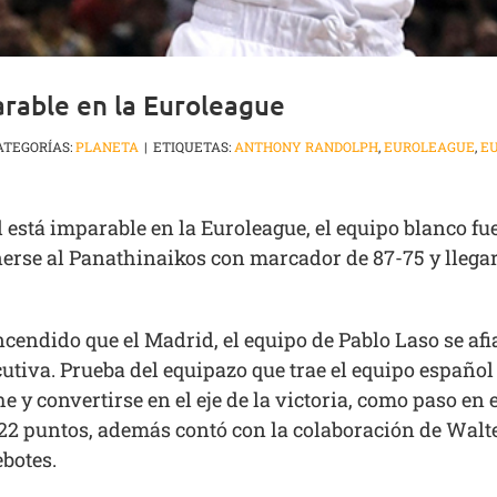
arable en la Euroleague
ATEGORÍAS:
PLANETA
|
ETIQUETAS:
ANTHONY RANDOLPH
,
EUROLEAGUE
,
E
d está imparable en la Euroleague, el equipo blanco f
rse al Panathinaikos con marcador de 87-75 y llegar y
cendido que el Madrid, el equipo de Pablo Laso se a
utiva. Prueba del equipazo que trae el equipo español
e y convertirse en el eje de la victoria, como paso en
 22 puntos, además contó con la colaboración de Walt
ebotes.