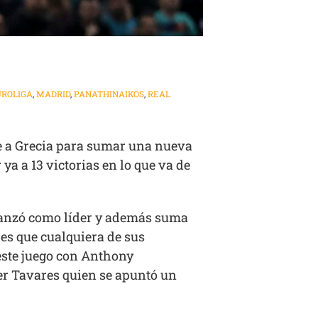
UROLIGA
,
MADRID
,
PANATHINAIKOS
,
REAL
ue a Grecia para sumar una nueva
a a 13 victorias en lo que va de
fianzó como líder y además suma
 es que cualquiera de sus
 este juego con Anthony
er Tavares quien se apuntó un