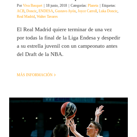
Por
Viva Basquet
|
18 junio, 2018
|
Categorías:
Planeta
|
Etiquetas:
ACB
,
Doncic
,
ENDESA
,
Gustavo Ayón
,
Joyce Carroll
,
Luka Doncic
,
Real Madrid
,
Walter Tavares
El Real Madrid quiere terminar de una vez
por todas la final de la Liga Endesa y despedir
a su estrella juvenil con un campeonato antes
del Draft de la NBA.
MÁS INFORMACIÓN