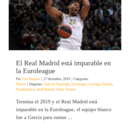
El Real Madrid está imparable en
la Euroleague
Por
Viva Basquet
|
27 diciembre, 2019
|
Categorías:
Planeta
|
Etiquetas:
Anthony Randolph
,
Euroleague
,
Euroliga
,
Madrid
,
Panathinaikos
,
Real Madrid
,
Walter Tavares
Termina el 2019 y el Real Madrid está
imparable en la Euroleague, el equipo blanco
fue a Grecia para sumar ...