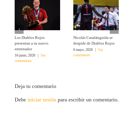
Los Diablos Rojos
Nicolás Casalánguida se
Á
presentan a su nuevo
despide de Diablos Rojos
M
entrenador
6 mayo, 2026
|
Sin
1
comentarios
c
16 junio, 2026
|
Sin
comentarios
Deja tu comentario
Debe
iniciar sesión
para escribir un comentario.