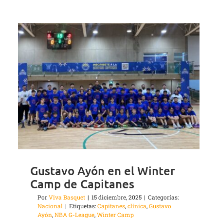
Gustavo Ayón en el Winter
Camp de Capitanes
Por
Viva Basquet
|
15 diciembre, 2025
|
Categorías:
Nacional
|
Etiquetas:
Capitanes
,
clínica
,
Gustavo
Ayón
,
NBA G-League
,
Winter Camp