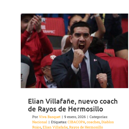
Elian Villafañe, nuevo coach
de Rayos de Hermosillo
Por
Viva Basquet
|
9 enero, 2026
|
Categorías:
Nacional
|
Etiquetas:
CIBACOPA
,
coaches
,
Diablos
Rojos
,
Elian Villafañe
,
Rayos de Hermosillo