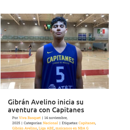
Gibrán Avelino inicia su
aventura con Capitanes
Por
Viva Basquet
|
14 noviembre,
2025
|
Categorías:
Nacional
|
Etiquetas:
Capitanes
,
Gibrán Avelino
,
Liga ABE
,
mxicanos en NBA G