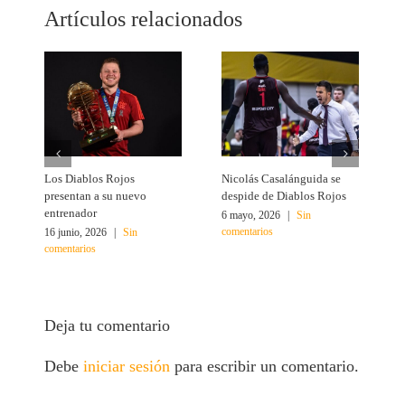
Artículos relacionados
Los Diablos Rojos
Nicolás Casalánguida se
Á
presentan a su nuevo
despide de Diablos Rojos
M
entrenador
6 mayo, 2026
|
Sin
1
comentarios
c
16 junio, 2026
|
Sin
comentarios
Deja tu comentario
Debe
iniciar sesión
para escribir un comentario.