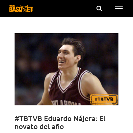
Saltar
al
contenido
#TBTVB Eduardo Nájera: El
novato del año