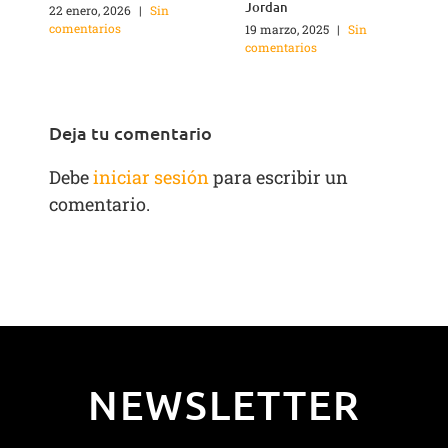
Jordan
22 enero, 2026
|
Sin
2
comentarios
c
19 marzo, 2025
|
Sin
comentarios
Deja tu comentario
Debe
iniciar sesión
para escribir un
comentario.
NEWSLETTER