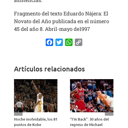
Fragmento del texto
Eduardo Nájera: El
Novato del Año
publicada en el número
45 del año 8. Abril-mayo de1997
Facebook
Twitter
WhatsApp
Copy
Link
Artículos relacionados
Noche inolvidable, los 81
“I’m Back”: 30 años del
4
puntos de Kobe
regreso de Michael