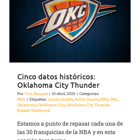
Cinco datos históricos:
Oklahoma City Thunder
Por
Viva Basquet
|
10 abril, 2020
|
Categorías:
NBA
|
Etiquetas:
James Harden
,
Kevin Durant
,
NBA
,
OKC
,
Oklahoma
,
Oklahoma City
,
Oklahoma City Thunder
,
Russell Westbrook
Estamos a punto de repasar cada una de
las 30 franquicias de la NBA y en esta