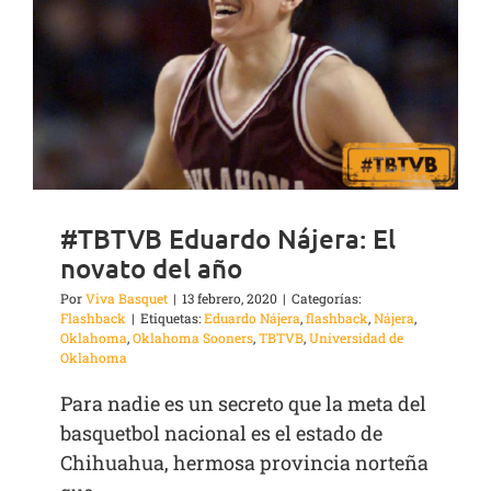
#TBTVB Eduardo Nájera: El
novato del año
Por
Viva Basquet
|
13 febrero, 2020
|
Categorías:
Flashback
|
Etiquetas:
Eduardo Nájera
,
flashback
,
Nájera
,
Oklahoma
,
Oklahoma Sooners
,
TBTVB
,
Universidad de
Oklahoma
Para nadie es un secreto que la meta del
basquetbol nacional es el estado de
Chihuahua, hermosa provincia norteña