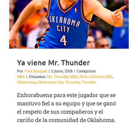
Ya viene Mr. Thunder
Por
Viva Basquet
|
2 junio, 2018
|
Categorías:
NBA
|
Etiquetas:
Mr. Thunder
,
NBA
,
Nick Collison
,
OKC
,
Oklahoma
,
Oklahoma City Thunder
,
Thunder
Enhorabuena para este jugador que se
mantuvo fiel a su equipo y que se ganó
el respeto de sus compañeros y el
cariño de la comunidad de Oklahoma.