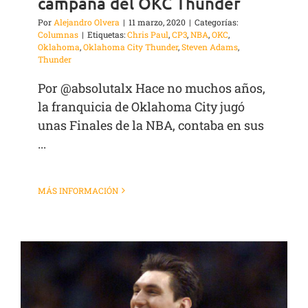
campaña del OKC Thunder
Por
Alejandro Olvera
|
11 marzo, 2020
|
Categorías:
Columnas
|
Etiquetas:
Chris Paul
,
CP3
,
NBA
,
OKC
,
Oklahoma
,
Oklahoma City Thunder
,
Steven Adams
,
Thunder
Por @absolutalx Hace no muchos años,
la franquicia de Oklahoma City jugó
unas Finales de la NBA, contaba en sus
...
MÁS INFORMACIÓN