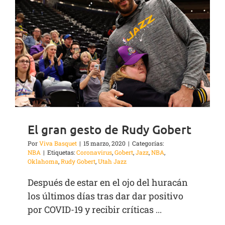
El gran gesto de Rudy Gobert
Por
Viva Basquet
|
15 marzo, 2020
|
Categorías:
NBA
|
Etiquetas:
Coronavirus
,
Gobert
,
Jazz
,
NBA
,
Oklahoma
,
Rudy Gobert
,
Utah Jazz
Después de estar en el ojo del huracán
los últimos días tras dar dar positivo
por COVID-19 y recibir críticas ...