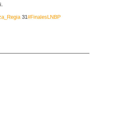
i.
a_Regia
31
#FinalesLNBP