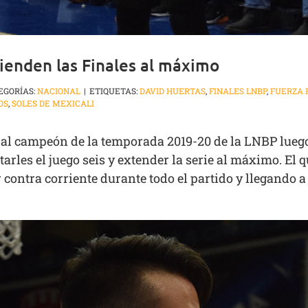
tienden las Finales al máximo
EGORÍAS:
NACIONAL
|
ETIQUETAS:
DAVID HUERTAS
,
FINALES LNBP
,
FUERZA 
OS
,
SOLES DE MEXICALI
al campeón de la temporada 2019-20 de la LNBP luego
arles el juego seis y extender la serie al máximo. El 
 contra corriente durante todo el partido y llegando a