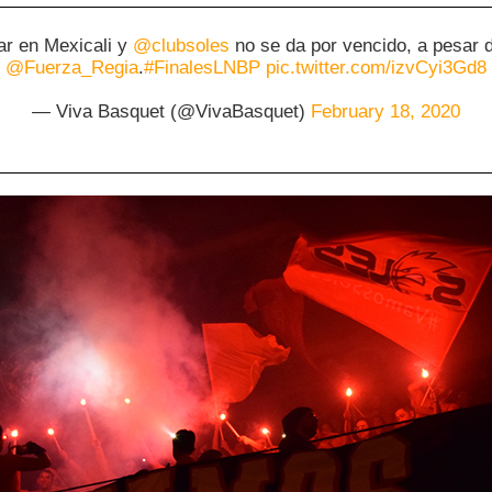
gar en Mexicali y
@clubsoles
no se da por vencido, a pesar d
@Fuerza_Regia
.
#FinalesLNBP
pic.twitter.com/izvCyi3Gd8
— Viva Basquet (@VivaBasquet)
February 18, 2020