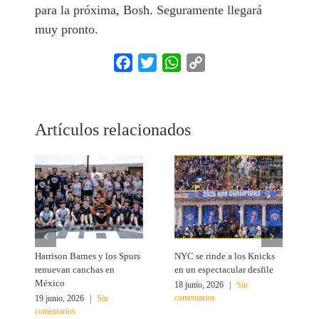
para la próxima, Bosh. Seguramente llegará
muy pronto.
Facebook
Twitter
WhatsApp
Copy
Link
Artículos relacionados
Harrison Barnes y los Spurs
NYC se rinde a los Knicks
T
renuevan canchas en
en un espectacular desfile
c
México
18 junio, 2026
|
Sin
1
comentarios
c
19 junio, 2026
|
Sin
comentarios