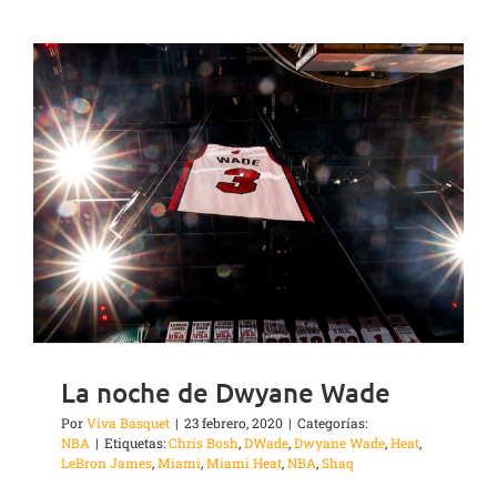
La noche de Dwyane Wade
Por
Viva Basquet
|
23 febrero, 2020
|
Categorías:
NBA
|
Etiquetas:
Chris Bosh
,
DWade
,
Dwyane Wade
,
Heat
,
LeBron James
,
Miami
,
Miami Heat
,
NBA
,
Shaq