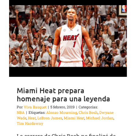
Miami Heat prepara
homenaje para una leyenda
Por
Viva Basquet
|
5 febrero, 2019
|
Categorías:
NBA
|
Etiquetas:
Alonzo Mourning
,
Chris Bosh
,
Dwyane
Wade
,
Heat
,
LeBron James
,
Miami Heat
,
Michael Jordan
,
Tim Hardaway