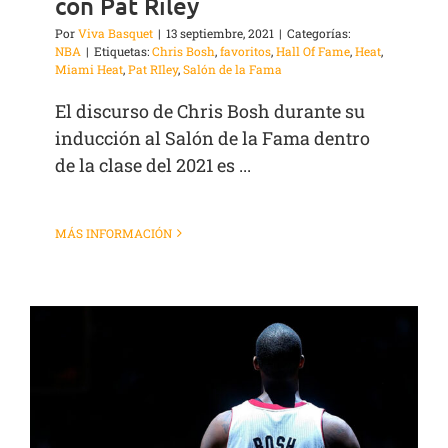
con Pat Riley
Por
Viva Basquet
|
13 septiembre, 2021
|
Categorías:
NBA
|
Etiquetas:
Chris Bosh
,
favoritos
,
Hall Of Fame
,
Heat
,
Miami Heat
,
Pat RIley
,
Salón de la Fama
El discurso de Chris Bosh durante su
inducción al Salón de la Fama dentro
de la clase del 2021 es ...
MÁS INFORMACIÓN