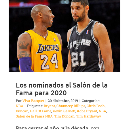
Los nominados al Salón de la
Fama para 2020
Por
Viva Basquet
|
20 diciembre, 2019
|
Categorías:
NBA
|
Etiquetas:
Bryant
,
Chauncey Billups
,
Chris Bosh
,
Duncan
,
Hall Of Fame
,
Kevin Garnett
,
Kobe Bryant
,
NBA
,
Salón de la Fama NBA
,
Tim Duncan
,
Tim Hardaway
Para cerrar el año, y la década, con