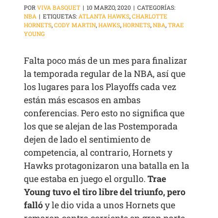
POR
VIVA BASQUET
|
10 MARZO, 2020
|
CATEGORÍAS:
NBA
|
ETIQUETAS:
ATLANTA HAWKS
,
CHARLOTTE
HORNETS
,
CODY MARTIN
,
HAWKS
,
HORNETS
,
NBA
,
TRAE
YOUNG
Falta poco más de un mes para finalizar
la temporada regular de la NBA, así que
los lugares para los Playoffs cada vez
están más escasos en ambas
conferencias. Pero esto no significa que
los que se alejan de las Postemporada
dejen de lado el sentimiento de
competencia, al contrario, Hornets y
Hawks protagonizaron una batalla en la
que estaba en juego el orgullo.
Trae
Young tuvo el tiro libre del triunfo, pero
falló
y le dio vida a unos Hornets que
remaron contra corriente en gran parte