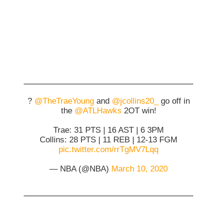
?
@TheTraeYoung
and
@jcollins20_
go off in
the
@ATLHawks
2OT win!
Trae: 31 PTS | 16 AST | 6 3PM
Collins: 28 PTS | 11 REB | 12-13 FGM
pic.twitter.com/rrTgMV7Lqq
— NBA (@NBA)
March 10, 2020