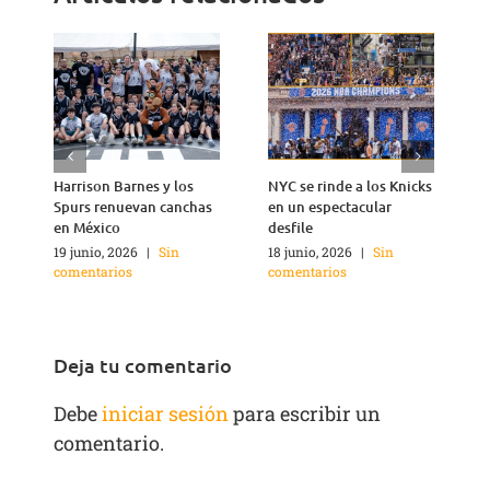
Harrison Barnes y los
NYC se rinde a los Knicks
T
Spurs renuevan canchas
en un espectacular
n
en México
desfile
1
c
19 junio, 2026
|
Sin
18 junio, 2026
|
Sin
comentarios
comentarios
Deja tu comentario
Debe
iniciar sesión
para escribir un
comentario.