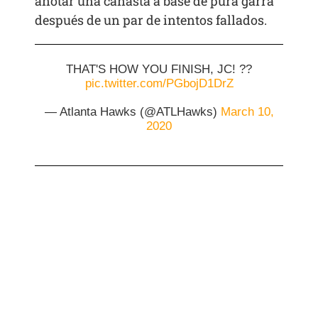
anotar una canasta a base de pura garra
después de un par de intentos fallados.
THAT'S HOW YOU FINISH, JC! ??
pic.twitter.com/PGbojD1DrZ
— Atlanta Hawks (@ATLHawks)
March 10,
2020