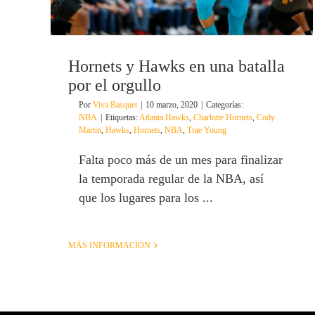
Hornets y Hawks en una batalla
por el orgullo
Por
Viva Basquet
|
10 marzo, 2020
|
Categorías:
NBA
|
Etiquetas:
Atlanta Hawks
,
Charlotte Hornets
,
Cody
Martin
,
Hawks
,
Hornets
,
NBA
,
Trae Young
Falta poco más de un mes para finalizar
la temporada regular de la NBA, así
que los lugares para los ...
MÁS INFORMACIÓN