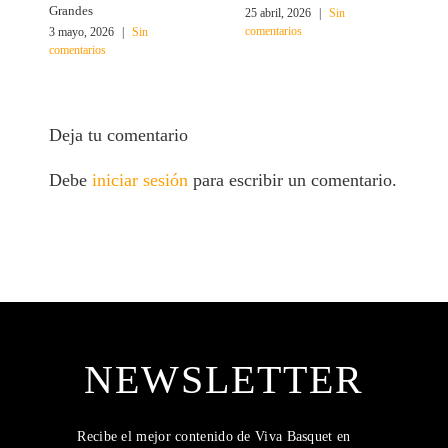
Grandes
25 abril, 2026
|
Sin
1
comentarios
c
3 mayo, 2026
|
Sin
comentarios
Deja tu comentario
Debe
iniciar sesión
para escribir un comentario.
NEWSLETTER
Recibe el mejor contenido de Viva Basquet en