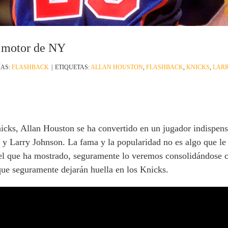
 motor de NY
ÍAS:
FLASHBACK
|
ETIQUETAS:
ALLAN HOUSTON
,
FLASHBACK
,
KNICKS
,
LAR
icks, Allan Houston se ha convertido en un jugador indispensa
 Larry Johnson. La fama y la popularidad no es algo que le 
ivel que ha mostrado, seguramente lo veremos consolidándose c
que seguramente dejarán huella en los Knicks.