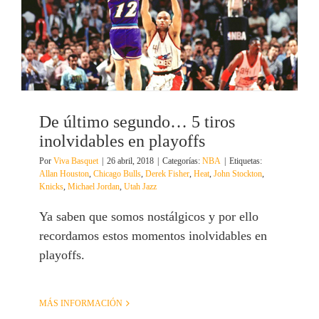
De último segundo… 5 tiros
inolvidables en playoffs
Por
Viva Basquet
|
26 abril, 2018
|
Categorías:
NBA
|
Etiquetas:
Allan Houston
,
Chicago Bulls
,
Derek Fisher
,
Heat
,
John Stockton
,
Knicks
,
Michael Jordan
,
Utah Jazz
Ya saben que somos nostálgicos y por ello
recordamos estos momentos inolvidables en
playoffs.
MÁS INFORMACIÓN