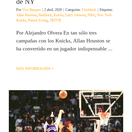
de NY
Por
Viva Basquet
|
2 abril, 2020
|
Categorías:
Flashback
|
Etiquetas:
Allan Houston
,
flashback
,
Knicks
,
Larry Johnson
,
NBA
,
New York
Knicks
,
Patrick Ewing
,
TBTVB
Por Alejandro Olvera En tan sólo tres
campañas con los Knicks, Allan Houston se
ha convertido en un jugador indispensable ...
MÁS INFORMACIÓN