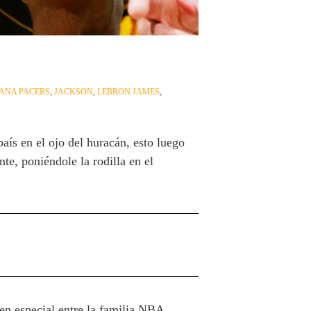
IANA PACERS
,
JACKSON
,
LEBRON JAMES
,
aís en el ojo del huracán, esto luego
te, poniéndole la rodilla en el
en especial entre la familia NBA.