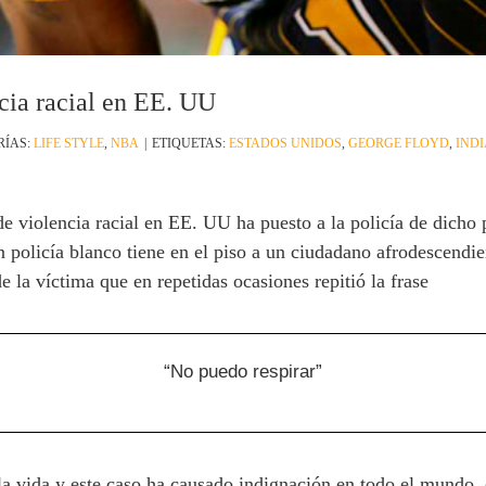
cia racial en EE. UU
RÍAS:
LIFE STYLE
,
NBA
|
ETIQUETAS:
ESTADOS UNIDOS
,
GEORGE FLOYD
,
IND
e violencia racial en EE. UU ha puesto a la policía de dicho p
n policía blanco tiene en el piso a un ciudadano afrodescendien
 la víctima que en repetidas ocasiones repitió la frase
“No puedo respirar”
 vida y este caso ha causado indignación en todo el mundo, 