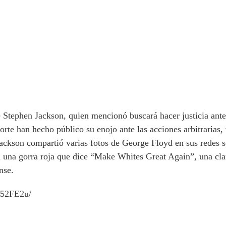
e Stephen Jackson, quien mencionó buscará hacer justicia ant
rte han hecho público su enojo ante las acciones arbitrarias, v
ackson compartió varias fotos de George Floyd en sus redes s
 una gorra roja que dice “Make Whites Great Again”, una clar
nse.
c52FE2u/