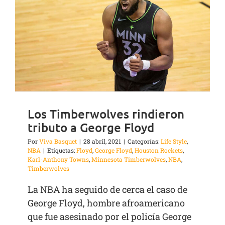
Los Timberwolves rindieron
tributo a George Floyd
Por
Viva Basquet
|
28 abril, 2021
|
Categorías:
Life Style
,
NBA
|
Etiquetas:
Floyd
,
George Floyd
,
Houston Rockets
,
Karl-Anthony Towns
,
Minnesota Timberwolves
,
NBA
,
Timberwolves
La NBA ha seguido de cerca el caso de
George Floyd, hombre afroamericano
que fue asesinado por el policía George