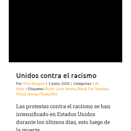
Unidos contra el racismo
Por
Viva Basquet
|
2 junio, 2020
|
Categorías:
Life
Style
|
Etiquetas:
Black Lives Matter
,
Black Out Tuesday
,
Floyd
,
George Floyd
,
NBA
Las protestas contra el racismo se han
intensificado en Estados Unidos
durante los últimos días, esto luego de
la muerte ...