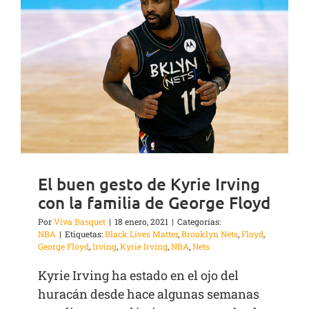
El buen gesto de Kyrie Irving
con la familia de George Floyd
Por
Viva Basquet
|
18 enero, 2021
|
Categorías:
NBA
|
Etiquetas:
Black Lives Matter
,
Brooklyn Nets
,
Floyd
,
George Floyd
,
Irving
,
Kyrie Irving
,
NBA
,
Nets
Kyrie Irving ha estado en el ojo del
huracán desde hace algunas semanas