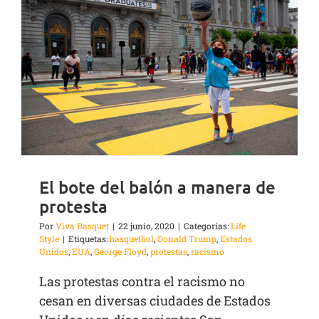
El bote del balón a manera de
protesta
Por
Viva Basquet
|
22 junio, 2020
|
Categorías:
Life
Style
|
Etiquetas:
basquetbol
,
Donald Trump
,
Estados
Unidos
,
EUA
,
George Floyd
,
protestas
,
racismo
Las protestas contra el racismo no
cesan en diversas ciudades de Estados