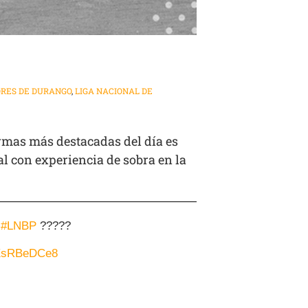
RES DE DURANGO
,
LIGA NACIONAL DE
rmas más destacadas del día es
l con experiencia de sobra en la
n
#LNBP
?????
MXsRBeDCe8