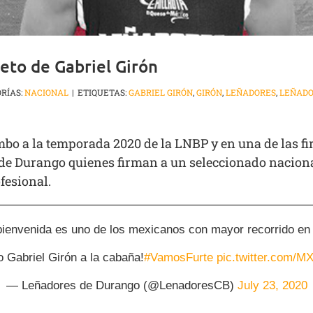
reto de Gabriel Girón
RÍAS:
NACIONAL
|
ETIQUETAS:
GABRIEL GIRÓN
,
GIRÓN
,
LEÑADORES
,
LEÑADO
bo a la temporada 2020 de la LNBP y en una de las fi
de Durango quienes firman a un seleccionado naciona
fesional.
bienvenida es uno de los mexicanos con mayor recorrido e
o Gabriel Girón a la cabaña!
#VamosFurte
pic.twitter.com/
— Leñadores de Durango (@LenadoresCB)
July 23, 2020