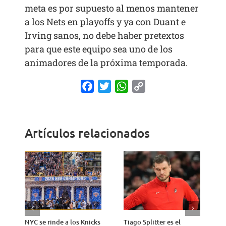
meta es por supuesto al menos mantener
a los Nets en playoffs y ya con Duant e
Irving sanos, no debe haber pretextos
para que este equipo sea uno de los
animadores de la próxima temporada.
Facebook
Twitter
WhatsApp
Copy
Link
Artículos relacionados
NYC se rinde a los Knicks
Tiago Splitter es el
J